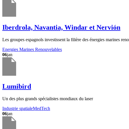
Iberdrola, Navantia, Windar et Nervión
Les groupes espagnols investissent la filière des énergies marines ren
Energies Marines Renouvelables
06
jan
Lumibird
Un des plus grands spécialistes mondiaux du laser
Industrie spatiale
MedTech
06
jan