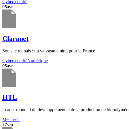
Cybersécurité
05
avr
Claranet
Son site rennais : un vaisseau amiral pour la France
Cybersécurité
Numérique
05
avr
HTL
Leader mondial du développement et de la production de biopolymèr
MedTech
27
sep