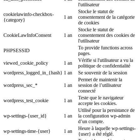
l'utilisateur
Stocke le statut de
cookielawinfo-checkbox-
1 an
consentement de la catégorie
{category}
de cookies
Stocke le statut de
CookieLawInfoConsent
1 an
consentement des cookies de
l'utilisateur
To provide functions across
PHPSESSID
pages.
Vérifie si l'utilisateur a vu la
viewed_cookie_policy
1 an
politique de confidentialité
wordpress_logged_in_{hash}
1 an
Se souvenir de la session
Permet de maintenir la
wordpress_sec_*
1 an
session de l’utilisateur
connecté
Teste que le navigateur
wordpress_test_cookie
1 an
accepte les cookies.
Utilisé pour la persistance de
wp-settings-{user_id}
1 an
la configuration wp-admin
d’un compte.
Heure à laquelle wp-settings-
wp-settings-time-{user}
1 an
{user} a été réglé.