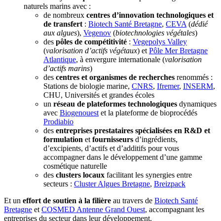
naturels marins avec :
de nombreux
centres d’innovation technologiques et
de transfert
:
Biotech Santé Bretagne
,
CEVA
(
dédié
aux algues
),
Vegenov
(
biotechnologies végétales
)
des
pôles de compétitivité
:
Vegepolys Valley
(
valorisation d’actifs végétaux
) et
Pôle Mer Bretagne
Atlantique
, à envergure internationale (
valorisation
d’actifs marins
)
des
centres et organismes de recherches
renommés :
Stations de biologie marine,
CNRS
,
Ifremer
,
INSERM
,
CHU, Universités et grandes écoles
un
réseau de plateformes technologiques
dynamiques
avec
Biogenouest
et la plateforme de bioprocédés
Prodiabio
des
entreprises prestataires spécialisées en R&D et
formulation
et
fournisseurs
d’ingrédients,
d’excipients, d’actifs et d’additifs pour vous
accompagner dans le développement d’une gamme
cosmétique naturelle
des
clusters locaux
facilitant les synergies entre
secteurs :
Cluster Algues Bretagne
,
Breizpack
Et un
effort de soutien à la filière
au travers de
Biotech Santé
Bretagne
et
COSMED Antenne Grand Ouest
, accompagnant les
entreprises du secteur dans leur développement.