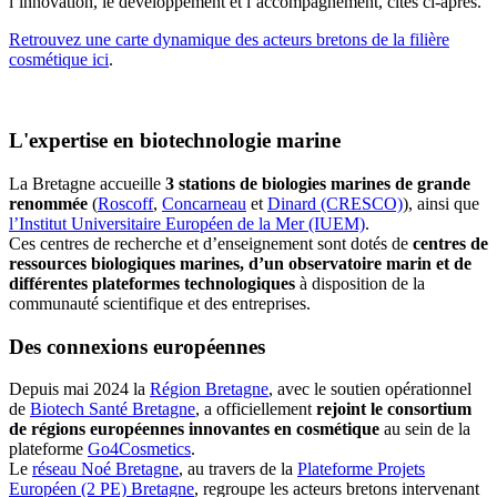
l’innovation, le développement et l’accompagnement, cités ci-après.
Retrouvez une carte dynamique des acteurs bretons de la filière
cosmétique ici
.
L'expertise en biotechnologie marine
La Bretagne accueille
3 stations de biologies marines de grande
renommée
(
Roscoff
,
Concarneau
et
Dinard (CRESCO)
), ainsi que
l’Institut Universitaire Européen de la Mer (IUEM)
.
Ces centres de recherche et d’enseignement sont dotés de
centres de
ressources biologiques marines, d’un observatoire marin et de
différentes plateformes technologiques
à disposition de la
communauté scientifique et des entreprises.
Des connexions européennes
Depuis mai 2024 la
Région Bretagne
, avec le soutien opérationnel
de
Biotech Santé Bretagne
, a officiellement
rejoint le consortium
de régions européennes innovantes en cosmétique
au sein de la
plateforme
Go4Cosmetics
.
Le
réseau Noé Bretagne
, au travers de la
Plateforme Projets
Européen (2 PE) Bretagne
, regroupe les acteurs bretons intervenant