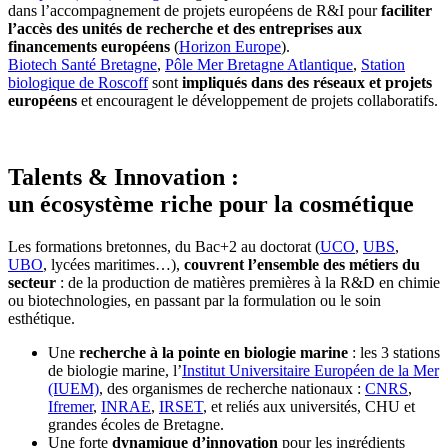
dans l’accompagnement de projets européens de R&I pour
faciliter
l’accès des unités de recherche et des entreprises aux
financements européens
(
Horizon Europe
).
Biotech Santé Bretagne
,
Pôle Mer Bretagne Atlantique
,
Station
biologique de Roscoff
sont
impliqués dans des réseaux et projets
européens
et encouragent le développement de projets collaboratifs.
Talents & Innovation :
un écosystème riche pour la cosmétique
Les formations bretonnes, du Bac+2 au doctorat (
UCO
,
UBS
,
UBO
, lycées maritimes…),
couvrent l’ensemble des métiers du
secteur
: de la production de matières premières à la R&D en chimie
ou biotechnologies, en passant par la formulation ou le soin
esthétique.
Une
recherche à la pointe en biologie marine
: les 3 stations
de biologie marine, l’
Institut Universitaire Européen de la Mer
(IUEM)
, des organismes de recherche nationaux :
CNRS
,
Ifremer
,
INRAE
,
IRSET
, et reliés aux universités, CHU et
grandes écoles de Bretagne.
Une forte
dynamique d’innovation
pour les ingrédients