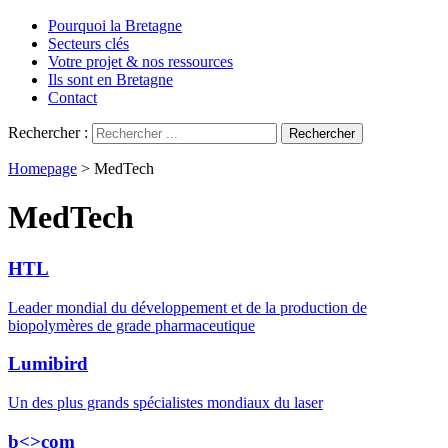
Pourquoi la Bretagne
Secteurs clés
Votre projet & nos ressources
Ils sont en Bretagne
Contact
Rechercher :
Homepage
>
MedTech
MedTech
HTL
Leader mondial du développement et de la production de
biopolymères de grade pharmaceutique
Lumibird
Un des plus grands spécialistes mondiaux du laser
b<>com