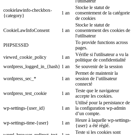
l'utilisateur
Stocke le statut de
cookielawinfo-checkbox-
1 an
consentement de la catégorie
{category}
de cookies
Stocke le statut de
CookieLawInfoConsent
1 an
consentement des cookies de
l'utilisateur
To provide functions across
PHPSESSID
pages.
Vérifie si l'utilisateur a vu la
viewed_cookie_policy
1 an
politique de confidentialité
wordpress_logged_in_{hash}
1 an
Se souvenir de la session
Permet de maintenir la
wordpress_sec_*
1 an
session de l’utilisateur
connecté
Teste que le navigateur
wordpress_test_cookie
1 an
accepte les cookies.
Utilisé pour la persistance de
wp-settings-{user_id}
1 an
la configuration wp-admin
d’un compte.
Heure à laquelle wp-settings-
wp-settings-time-{user}
1 an
{user} a été réglé.
Teste si les cookies sont
wpml_browser_redirect_test
1 an